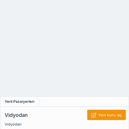
Yerli Pazaryerleri
Vidyodan
Yeni konu aç
Vidyodan