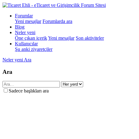
Forumlar
Yeni mesajlar
Forumlarda ara
Blog
Neler yeni
Öne çıkan içerik
Yeni mesajlar
Son aktiviteler
Kullanıcılar
Şu anki ziyaretçiler
Neler yeni
Ara
Ara
Sadece başlıkları ara