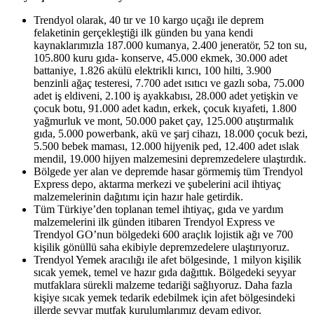
Trendyol olarak, 40 tır ve 10 kargo uçağı ile deprem
felaketinin gerçekleştiği ilk günden bu yana kendi
kaynaklarımızla 187.000 kumanya, 2.400 jeneratör, 52 ton su,
105.800 kuru gıda- konserve, 45.000 ekmek, 30.000 adet
battaniye, 1.826 akülü elektrikli kırıcı, 100 hilti, 3.900
benzinli ağaç testeresi, 7.700 adet ısıtıcı ve gazlı soba, 75.000
adet iş eldiveni, 2.100 iş ayakkabısı, 28.000 adet yetişkin ve
çocuk botu, 91.000 adet kadın, erkek, çocuk kıyafeti, 1.800
yağmurluk ve mont, 50.000 paket çay, 125.000 atıştırmalık
gıda, 5.000 powerbank, akü ve şarj cihazı, 18.000 çocuk bezi,
5.500 bebek maması, 12.000 hijyenik ped, 12.400 adet ıslak
mendil, 19.000 hijyen malzemesini depremzedelere ulaştırdık.
Bölgede yer alan ve depremde hasar görmemiş tüm Trendyol
Express depo, aktarma merkezi ve şubelerini acil ihtiyaç
malzemelerinin dağıtımı için hazır hale getirdik.
Tüm Türkiye’den toplanan temel ihtiyaç, gıda ve yardım
malzemelerini ilk günden itibaren Trendyol Express ve
Trendyol GO’nun bölgedeki 600 araçlık lojistik ağı ve 700
kişilik gönüllü saha ekibiyle depremzedelere ulaştırıyoruz.
Trendyol Yemek aracılığı ile afet bölgesinde, 1 milyon kişilik
sıcak yemek, temel ve hazır gıda dağıttık. Bölgedeki seyyar
mutfaklara sürekli malzeme tedariği sağlıyoruz. Daha fazla
kişiye sıcak yemek tedarik edebilmek için afet bölgesindeki
illerde seyyar mutfak kurulumlarımız devam ediyor.