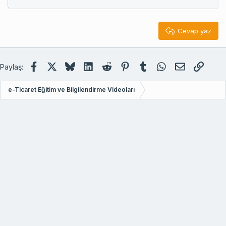
22
Times New Roman
26
Trebuchet MS
Cevap yaz
Verdana
Facebook
X (Twitter)
Bluesky
LinkedIn
Reddit
Pinterest
Tumblr
WhatsApp
E-posta
Link
Paylaş:
e-Ticaret Eğitim ve Bilgilendirme Videoları