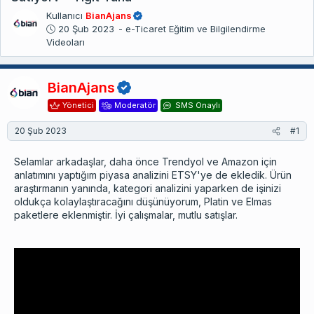
Kullanıcı
BianAjans
B
20 Şub 2023
- e-Ticaret Eğitim ve Bilgilendirme
a
Videoları
ş
l
a
BianAjans
n
Yönetici
Moderatör
SMS Onaylı
g
ı
20 Şub 2023
#1
ç
t
Selamlar arkadaşlar, daha önce Trendyol ve Amazon için
a
anlatımını yaptığım piyasa analizini ETSY'ye de ekledik. Ürün
r
araştırmanın yanında, kategori analizini yaparken de işinizi
i
oldukça kolaylaştıracağını düşünüyorum, Platin ve Elmas
h
paketlere eklenmiştir. İyi çalışmalar, mutlu satışlar.
i