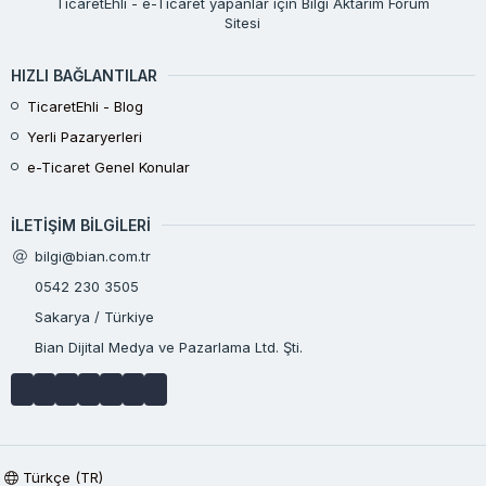
TicaretEhli - e-Ticaret yapanlar için Bilgi Aktarım Forum
Sitesi
HIZLI BAĞLANTILAR
TicaretEhli - Blog
Yerli Pazaryerleri
e-Ticaret Genel Konular
İLETIŞIM BILGILERI
bilgi@bian.com.tr
0542 230 3505
Sakarya / Türkiye
Bian Dijital Medya ve Pazarlama Ltd. Şti.
Türkçe (TR)