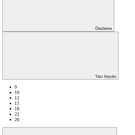
Önizleme
Yazı boyutu
9
10
12
15
18
22
26