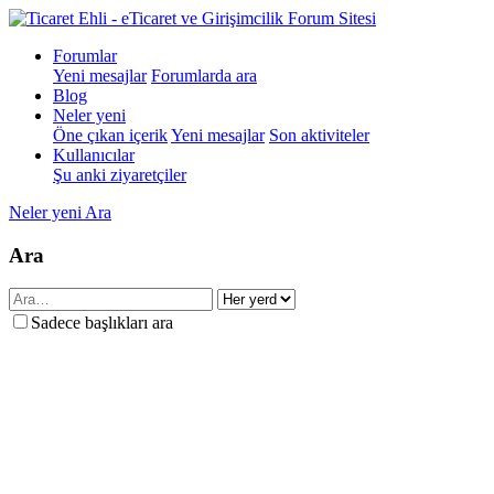
Forumlar
Yeni mesajlar
Forumlarda ara
Blog
Neler yeni
Öne çıkan içerik
Yeni mesajlar
Son aktiviteler
Kullanıcılar
Şu anki ziyaretçiler
Neler yeni
Ara
Ara
Sadece başlıkları ara