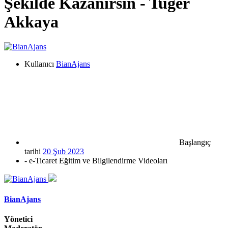
Şeki̇lde Kazanırsın - Tuger
Akkaya
Kullanıcı
BianAjans
Başlangıç
tarihi
20 Şub 2023
- e-Ticaret Eğitim ve Bilgilendirme Videoları
BianAjans
Yönetici