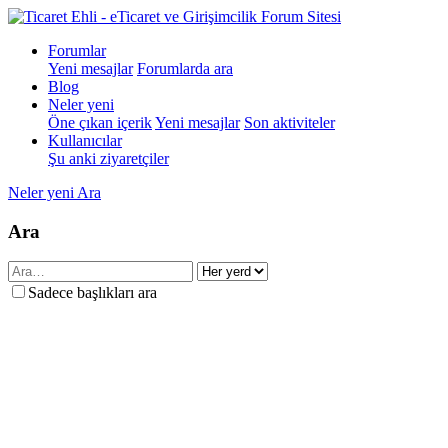
Forumlar
Yeni mesajlar
Forumlarda ara
Blog
Neler yeni
Öne çıkan içerik
Yeni mesajlar
Son aktiviteler
Kullanıcılar
Şu anki ziyaretçiler
Neler yeni
Ara
Ara
Sadece başlıkları ara