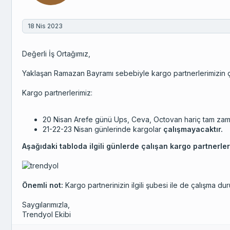
ı
ç
t
18 Nis 2023
a
r
i
Değerli İş Ortağımız,
h
i
Yaklaşan Ramazan Bayramı sebebiyle kargo partnerlerimizin çal
Kargo partnerlerimiz:
20 Nisan Arefe günü Ups, Ceva, Octovan hariç tam zam
21-22-23 Nisan günlerinde kargolar
çalışmayacaktır.
Aşağıdaki tabloda ilgili günlerde çalışan kargo partnerleri 
Önemli not:
Kargo partnerinizin ilgili şubesi ile de çalışma d
Saygılarımızla,
Trendyol Ekibi