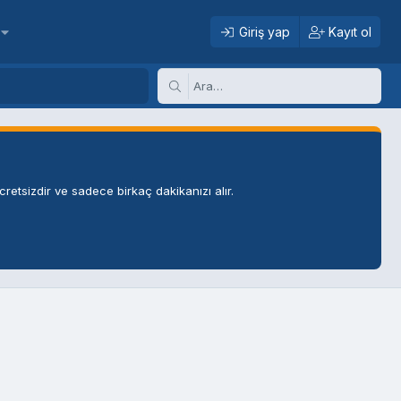
Giriş yap
Kayıt ol
retsizdir ve sadece birkaç dakikanızı alır.