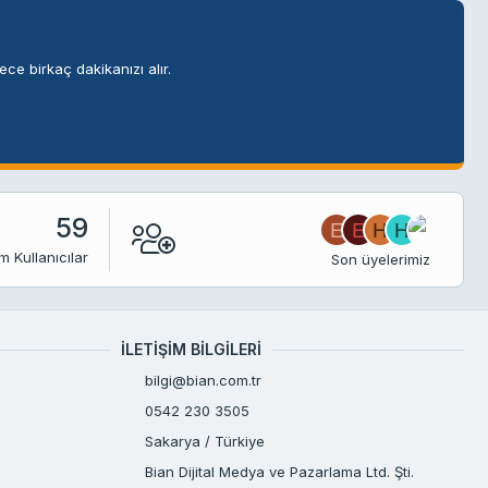
ce birkaç dakikanızı alır.
59
E
E
H
H
m Kullanıcılar
Son üyelerimiz
İLETIŞIM BILGILERI
bilgi@bian.com.tr
0542 230 3505
Sakarya / Türkiye
Bian Dijital Medya ve Pazarlama Ltd. Şti.