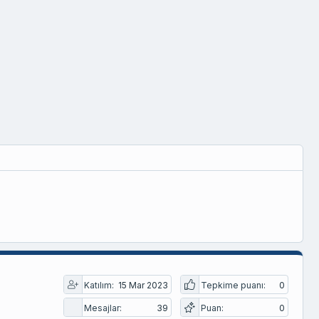
Katılım
15 Mar 2023
Tepkime puanı
0
Mesajlar
39
Puan
0