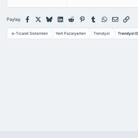
Verdana
Facebook
X (Twitter)
Bluesky
LinkedIn
Reddit
Pinterest
Tumblr
WhatsApp
E-posta
Link
Paylaş:
e-Ticaret Sistemleri
Yerli Pazaryerleri
Trendyol
Trendyol Du