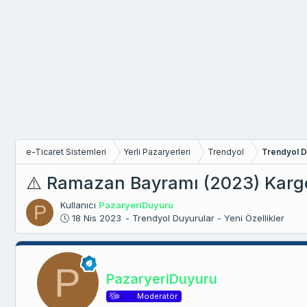
e-Ticaret Sistemleri
Yerli Pazaryerleri
Trendyol
Trendyol Du
⚠️ Ramazan Bayramı (2023) Kargo
Kullanıcı
PazaryeriDuyuru
P
B
18 Nis 2023
- Trendyol Duyurular - Yeni Özellikler
a
ş
l
P
a
PazaryeriDuyuru
n
g
Moderatör