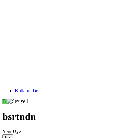
Kullanıcılar
B
bsrtndn
Yeni Üye
Bul