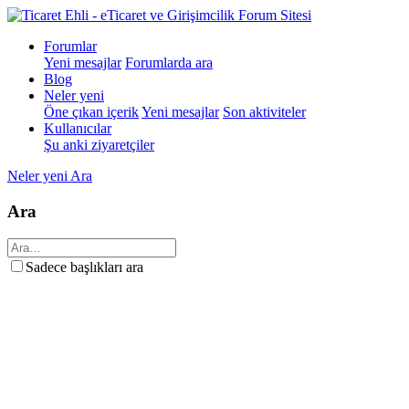
Forumlar
Yeni mesajlar
Forumlarda ara
Blog
Neler yeni
Öne çıkan içerik
Yeni mesajlar
Son aktiviteler
Kullanıcılar
Şu anki ziyaretçiler
Neler yeni
Ara
Ara
Sadece başlıkları ara