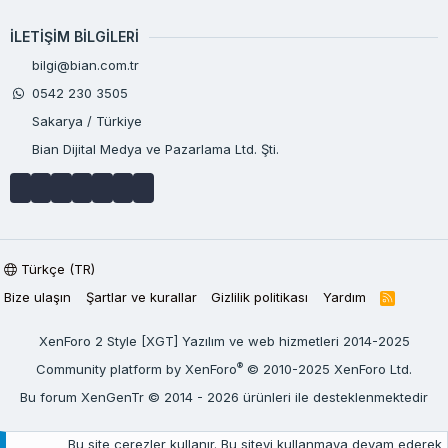
İLETIŞIM BILGILERI
bilgi@bian.com.tr
0542 230 3505
Sakarya / Türkiye
Bian Dijital Medya ve Pazarlama Ltd. Şti.
Türkçe (TR)
Bize ulaşın
Şartlar ve kurallar
Gizlilik politikası
Yardım
R
S
S
XenForo 2 Style [XGT] Yazılım ve web hizmetleri 2014-2025
®
Community platform by XenForo
© 2010-2025 XenForo Ltd.
Bu forum XenGenTr © 2014 - 2026 ürünleri ile desteklenmektedir
Bu site çerezler kullanır. Bu siteyi kullanmaya devam ederek