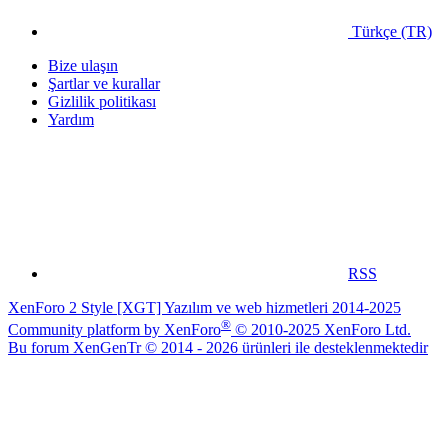
Türkçe (TR)
Bize ulaşın
Şartlar ve kurallar
Gizlilik politikası
Yardım
RSS
XenForo 2 Style [XGT] Yazılım ve web hizmetleri 2014-2025
®
Community platform by XenForo
© 2010-2025 XenForo Ltd.
Bu forum XenGenTr © 2014 - 2026 ürünleri ile desteklenmektedir