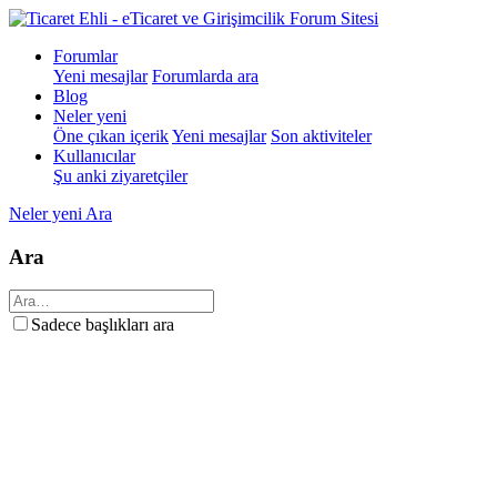
Forumlar
Yeni mesajlar
Forumlarda ara
Blog
Neler yeni
Öne çıkan içerik
Yeni mesajlar
Son aktiviteler
Kullanıcılar
Şu anki ziyaretçiler
Neler yeni
Ara
Ara
Sadece başlıkları ara