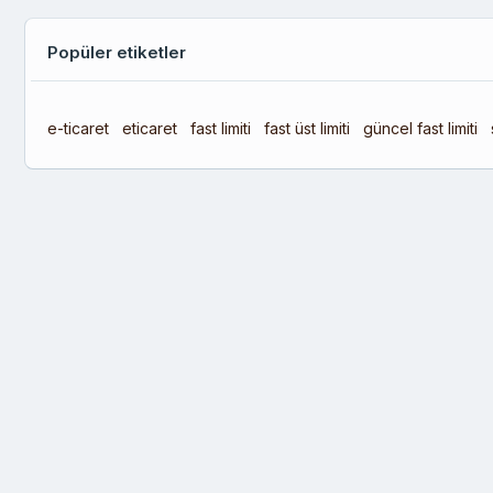
Popüler etiketler
e-ticaret
eticaret
fast limiti
fast üst limiti
güncel fast limiti