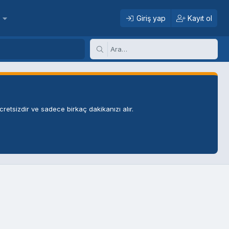
Giriş yap
Kayıt ol
retsizdir ve sadece birkaç dakikanızı alır.