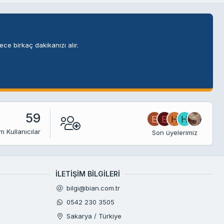
ce birkaç dakikanızı alır.
59
E
E
H
H
m Kullanıcılar
Son üyelerimiz
İLETIŞIM BILGILERI
bilgi@bian.com.tr
0542 230 3505
Sakarya / Türkiye