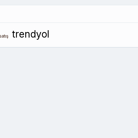
trendyol
satış