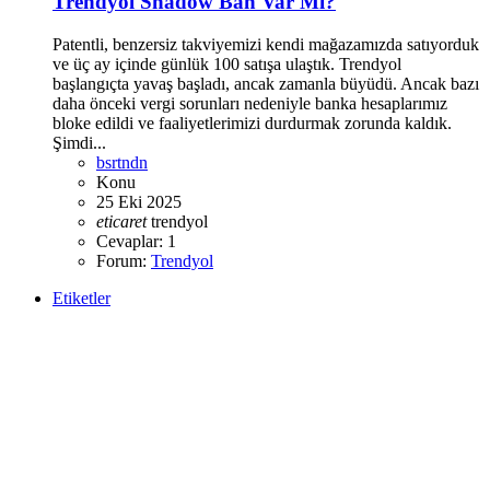
Trendyol Shadow Ban Var Mı?
Patentli, benzersiz takviyemizi kendi mağazamızda satıyorduk
ve üç ay içinde günlük 100 satışa ulaştık. Trendyol
başlangıçta yavaş başladı, ancak zamanla büyüdü. Ancak bazı
daha önceki vergi sorunları nedeniyle banka hesaplarımız
bloke edildi ve faaliyetlerimizi durdurmak zorunda kaldık.
Şimdi...
bsrtndn
Konu
25 Eki 2025
eticaret
trendyol
Cevaplar: 1
Forum:
Trendyol
Etiketler