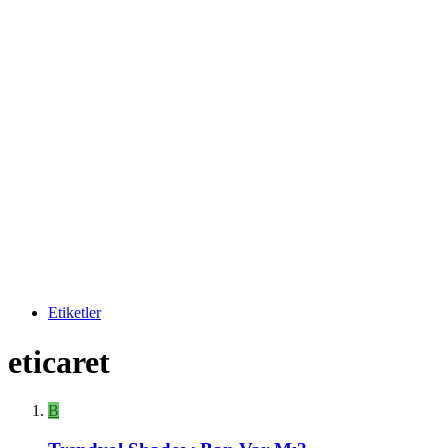
Etiketler
eticaret
B