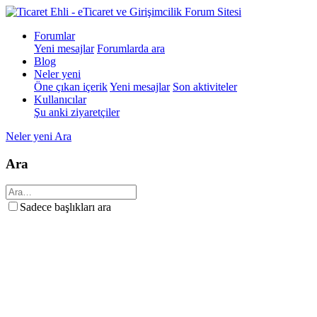
Forumlar
Yeni mesajlar
Forumlarda ara
Blog
Neler yeni
Öne çıkan içerik
Yeni mesajlar
Son aktiviteler
Kullanıcılar
Şu anki ziyaretçiler
Neler yeni
Ara
Ara
Sadece başlıkları ara